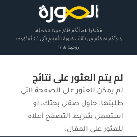
فَشُكْراً ِللهِ، أَنَّكُمْ كُنْتُمْ عَبِيدًا لِلْخَطِيَّةِ،
وَلكِنَّكُمْ أَطَعْتُمْ مِنَ الْقَلْبِ صُورَةَ التَّعْلِيمِ الَّتِي تَسَلَّمْتُمُوهَا.
روميـة 6: 17
لم يتم العثور على نتائج
لم يمكن العثور على الصفحة التي
طلبتها. حاول صقل بحثك، أو
استعمل شريط التصفح أعلاه
للعثور على المقال.