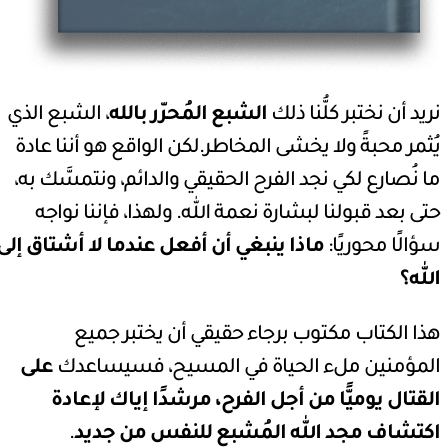
نريد أن نختبر كلُّنا ذلك
الشبع المُحرّر بالله
، الشبع الذي
يُثمر محبةً ولا يخشى المخاطر.لكن الواقع هو أننا عادة
ما نُصارع لكي نجد الفرح الحقيقي والدائم، ونتمسَّك به،
حتى بعد قبولنا لبشارة نعمة الله. ولهذا، فإننا نواجه
سؤالًا محوريًا:
ماذا ينبغي أن أفعل عندما لا أشتاق إلى
الله؟
هذا الكتاب مكتوب برجاء حقيقي أن يختبر جميع
المؤمنين ملء الحياة في المسيح، فسيساعدك
على
القتال يوميًّا من أجل الفرح، مرشدًا إياك لإعادة
اكتشاف مجد الله المُشبع للنفس من جديد
.