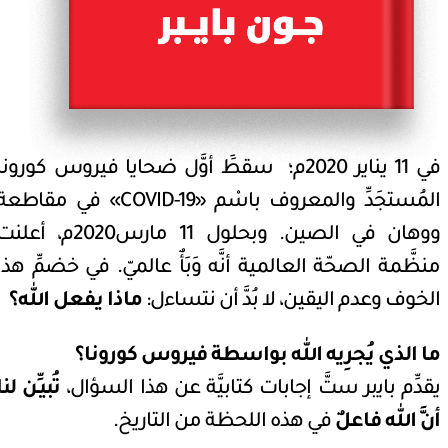
في 11 يناير 2020م؛ سقطََ أوَّل ضحايا فيروس كورونا
المُستجَدِّ والمعروف باسْم «COVID-19» في مقاطع
ووهان في الصين. وبحلول 11 مارس2020م، أعل
منظَّمة الصحّة العالمية أنَّه وَبَأٌ عالميّ. في خضمِّ هذا
الخوف وعدم اليقين، لا بُدَّ أن نتساءل:
ماذا يفعل الله؟
ما الذي يُجرِيه الله بواسطة فيروس كورونا؟
يقدِّم باﻳبر ستَّ إجابات كتابيَّة عن هذا السؤال،
تُبيـِّن لنا
أنَّ الله فاعلٌ
في هذه اللحظة من التاريخ.