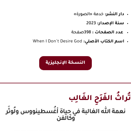
دار النشر:
خدمة «الصورة»
سنة الإصدار:
2023
عدد الصفحات :
398صفحة
اسم الكتاب الأصلي:
When I Don’t Desire God
النسخة الإنجليزية
تُراثُ الفَرَحِ الغَالِب
نعمة الله الغالبة في حياة أغُسطينووس ولُوثَر
وكَالفن