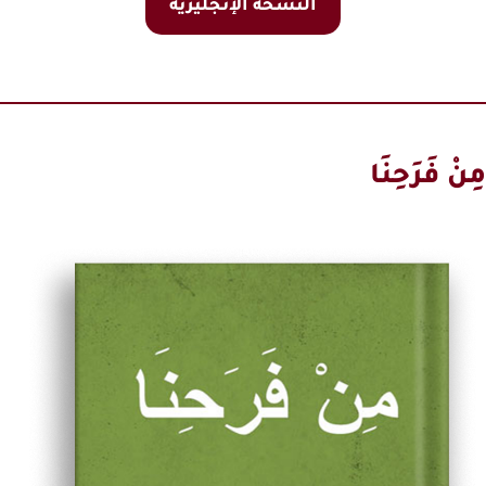
النسخة الإنجليزية
مِنْ فَرَحِنَا