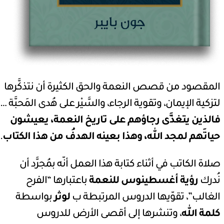
المقصود من قصص النعمة والحق الكثيرة أن نتذكَّرها
لتزكية الإيمان، وتقوية الرجاء، والسَّيْر على هُدى المَحبَّة …
فالذين يتغذَّى رجاؤهم على تاريخ النعمة، يعيشون
حياتَهم لمجد الله، وهذا بعينه الهدفُ من هذا الكتاب
.
صلاة الكاتب في أثناء كتابة هذا العمل أنّه بمُجرَّد أن
نُدرك
رؤية أغسطينوس للنعمة
باعتبارها “الفرح
الغالب”، تقوّيها الدروس المرتبطة ب
لوثر
بواسطة
كلمة الله
، وتنشرها إلى أقصى الأرض للدروس