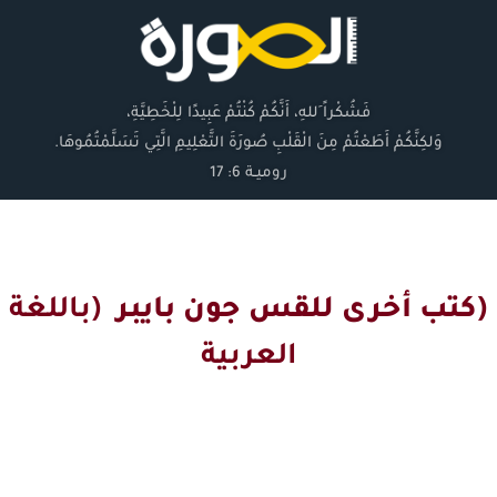
فَشُكْراً ِللهِ، أَنَّكُمْ كُنْتُمْ عَبِيدًا لِلْخَطِيَّةِ،
وَلكِنَّكُمْ أَطَعْتُمْ مِنَ الْقَلْبِ صُورَةَ التَّعْلِيمِ الَّتِي تَسَلَّمْتُمُوهَا.
روميـة 6: 17
(كتب أخرى للقس جون بايبر
(باللغة
العربية