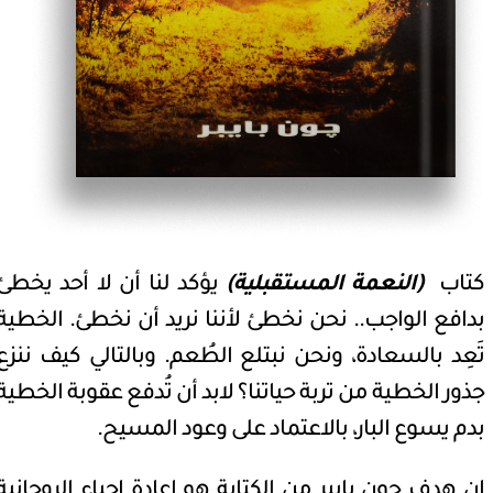
كتاب
(
النعمة المستقبلية)
يؤكد لنا أن
لا أحد يخطئ
بدافع الواجب.. نحن نخطئ لأننا نريد أن نخطئ. الخطية
تَعِد بالسعادة، ونحن نبتلع الطُعم. وبالتالي كيف ننزع
جذور الخطية من تربة حياتنا؟ لابد أن تُدفع عقوبة الخطية
بدم يسوع البار، بالاعتماد على وعود المسيح.
إن هدف جون بايبر من الكتابة هو إعادة إحياء الروحانية