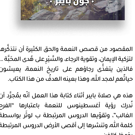
المقصود من قصص النعمة والحق الكثيرة أن نتذكَّرها
لتزكية الإيمان، وتقوية الرجاء، والسَّيْرِ على هُدى المحَبَّة …
فالذين يتغذَّى رجاؤهم على تاريخ النعمة، يعيشون
حياتًهم لمجد الله، وهذا بعينه الهدفُ من هذا الكتاب.
هذه هي صلاة بايبر أثناء كتابة هذا العمل أنّه بمُجرَّد أن
نُدرك رؤية أغسطينوس للنعمة باعتبارها “الفرح
الغالب”، وتقوّيها الدروس المرتبطة ب لوثَر بواسطة
كلمة الله، وتنشرها إلى أقصى الأرض الدروس المرتبطة